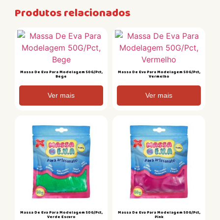
Produtos relacionados
Massa De Eva Para Modelagem 50G/Pct,
Massa De Eva Para Modelagem 50G/Pct,
Bege
Vermelho
Ver mais
Ver mais
Massa De Eva Para Modelagem 50G/Pct,
Massa De Eva Para Modelagem 50G/Pct,
Verde Escuro
Pink