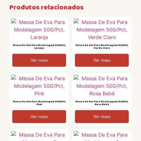
Produtos relacionados
Massa De Eva Para Modelagem 50G/Pct,
Massa De Eva Para Modelagem 50G/Pct,
Laranja
Verde Claro
Ver mais
Ver mais
Massa De Eva Para Modelagem 50G/Pct,
Massa De Eva Para Modelagem 50G/Pct,
Pink
Rosa Bebê
Ver mais
Ver mais