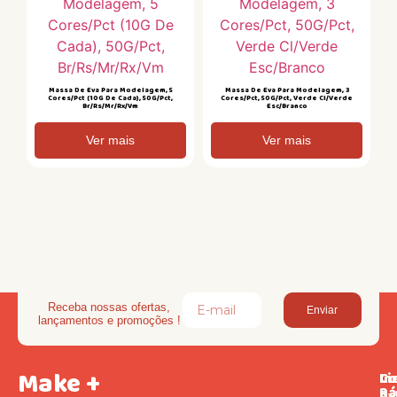
Massa De Eva Para Modelagem, 5
Massa De Eva Para Modelagem, 3
Cores/Pct (10G De Cada), 50G/Pct,
Cores/Pct, 50G/Pct, Verde Cl/Verde
Br/Rs/Mr/Rx/Vm
Esc/Branco
Ver mais
Ver mais
Receba nossas ofertas,
Enviar
lançamentos e promoções !
Make +
Li
In
Co
Rá
Pol
Av