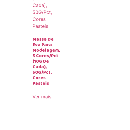
Massa De
Eva Para
Modelagem,
5 Cores/Pct
(10G De
Cada),
50G/Pct,
Cores
Pasteis
Ver mais