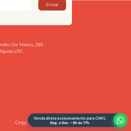
Enviar
ndes De Matos, 285 -
Biguaçu/SC
Venda direta exclusivamente para CNPJ.
Cnpj: 19.731.267/0002-68
Seg. a Sex. – 8h às 17h.