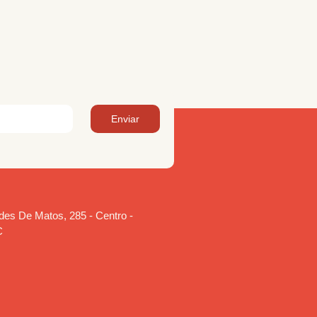
Enviar
es De Matos, 285 - Centro -
C