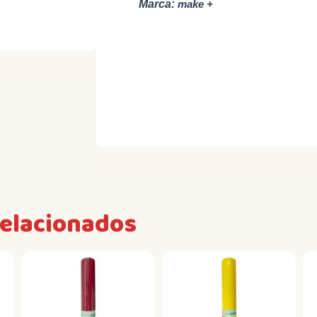
Marca:
make +
relacionados