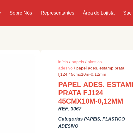
e
Sobre Nós
Representantes
Área do Lojista
Sac
início
/
papeis
/
plastico
adesivo
/ papel ades. estamp prata
fj124 45cmx10m-0,12mm
PAPEL ADES. ESTAM
PRATA FJ124
45CMX10M-0,12MM
REF:
3067
Categorias
PAPEIS
,
PLASTICO
ADESIVO