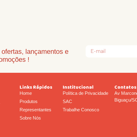
ofertas, lançamentos e
omoções !
Links Rápidos
Institucional
Contatos
Home
Política de Privacidade
Av Marcond
Biguaçu/S
Produtos
SAC
o
Representantes
Trabalhe Conosco
Sobre Nós