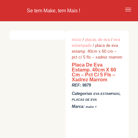
Se tem Make, tem Mais !
início
/
placas de eva
/
eva
estampado
/ placa de eva
estamp. 40cm x 60 cm –
pct c/ 5 fls – xadrez marrom
Placa De Eva
Estamp. 40cm X 60
Cm – Pct C/ 5 Fls –
Xadrez Marrom
REF:
9879
Categorias
,
EVA ESTAMPADO
PLACAS DE EVA
Marca:
make +