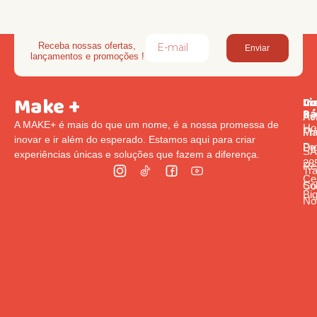
Receba nossas ofertas,
Enviar
lançamentos e promoções !
Make +
Li
In
Co
Rá
Pol
Av
A MAKE+ é mais do que um nome, é a nossa promessa de
Ho
Pr
Ma
inovar e ir além do esperado. Estamos aqui para criar
Pr
De
S
experiências únicas e soluções que fazem a diferença.
285
Re
Tr
Cen
So
Co
Bi
Nó