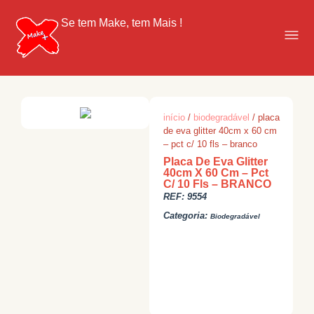
Se tem Make, tem Mais !
início
/
biodegradável
/ placa
de eva glitter 40cm x 60 cm
– pct c/ 10 fls – branco
Placa De Eva Glitter
40cm X 60 Cm – Pct
C/ 10 Fls – BRANCO
REF:
9554
Categoria:
Biodegradável