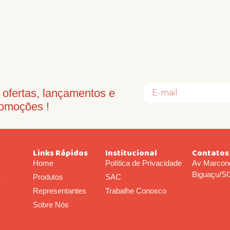
ofertas, lançamentos e
omoções !
Links Rápidos
Institucional
Contatos
Home
Política de Privacidade
Av Marcond
Biguaçu/S
Produtos
SAC
o
Representantes
Trabalhe Conosco
Sobre Nós