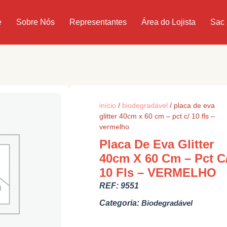
e
Sobre Nós
Representantes
Área do Lojista
Sac
início
/
biodegradável
/ placa de eva
glitter 40cm x 60 cm – pct c/ 10 fls –
vermelho
Placa De Eva Glitter
40cm X 60 Cm – Pct C
10 Fls – VERMELHO
REF:
9551
Categoria:
Biodegradável