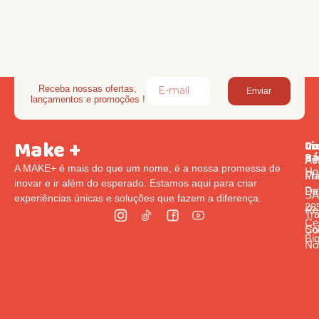
Receba nossas ofertas,
Enviar
lançamentos e promoções !
Make +
Li
In
Co
Rá
Pol
Av
A MAKE+ é mais do que um nome, é a nossa promessa de
Ho
Pr
Ma
inovar e ir além do esperado. Estamos aqui para criar
Pr
De
S
experiências únicas e soluções que fazem a diferença.
285
Re
Tr
Cen
So
Co
Bi
Nó