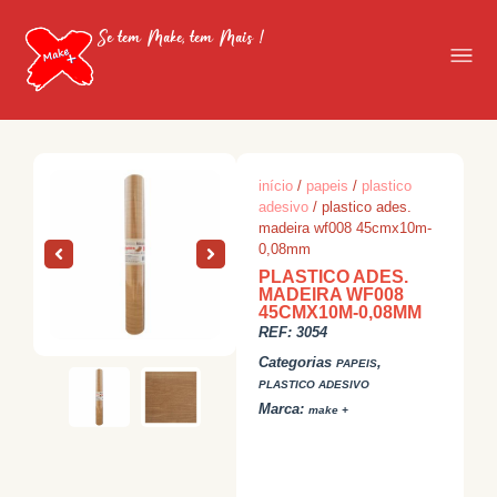
Se tem Make, tem Mais !
início
/
papeis
/
plastico
adesivo
/ plastico ades.
madeira wf008 45cmx10m-
0,08mm
PLASTICO ADES.
MADEIRA WF008
45CMX10M-0,08MM
REF:
3054
Categorias
,
PAPEIS
PLASTICO ADESIVO
Marca:
make +