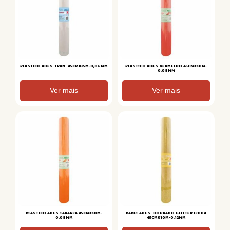
PLASTICO ADES.TRAN. 45CMX25M-0,06MM
PLASTICO ADES.VERMELHO 45CMX10M-
0,08MM
Ver mais
Ver mais
PLASTICO ADES.LARANJA 45CMX10M-
PAPEL ADES. DOURADO GLITTER FJ004
0,08MM
45CMX10M-0,12MM