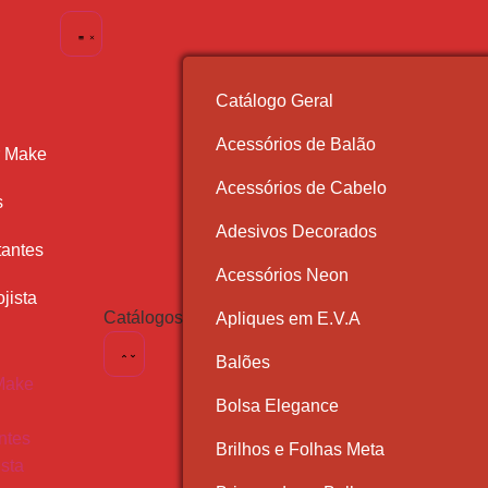
Catálogo Geral
Acessórios de Balão
r Make
Acessórios de Cabelo
s
Adesivos Decorados
antes
Acessórios Neon
jista
Catálogos
Apliques em E.V.A
Balões
Make
Bolsa Elegance
ntes
Brilhos e Folhas Meta
ista