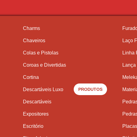
Charms
Furado
Chaveiros
Laço F
Colas e Pistolas
Linha
Coroas e Divertidas
Lança 
Cortina
Meleka
Descartáveis Luxo
PRODUTOS
Materi
Descartáveis
Pedra
Expositores
Pedra
Escritório
Placas