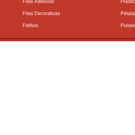
Fitas Adesivas
Plásti
Fitas Decorativas
Pétala
Fitilhos
Pulsei