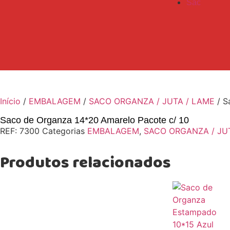
Sac
Início
/
EMBALAGEM
/
SACO ORGANZA / JUTA / LAME
/ S
Saco de Organza 14*20 Amarelo Pacote c/ 10
REF:
7300
Categorias
EMBALAGEM
,
SACO ORGANZA / JU
Produtos relacionados