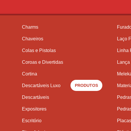
Charms
Furado
Chaveiros
Laço F
Colas e Pistolas
Linha
Coroas e Divertidas
Lança 
Cortina
Meleka
Descartáveis Luxo
PRODUTOS
Materi
Descartáveis
Pedra
Expositores
Pedra
Escritório
Placas