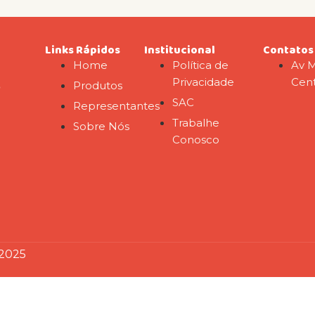
Links Rápidos
Institucional
Contatos
Home
Política de
Av M
Privacidade
Cent
Produtos
o
SAC
Representantes
Trabalhe
Sobre Nós
Conosco
 2025