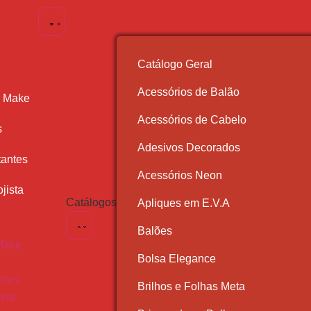
Catálogo Geral
Acessórios de Balão
r Make
Acessórios de Cabelo
s
Adesivos Decorados
antes
Acessórios Neon
jista
Catálogos
Apliques em E.V.A
Balões
Make
Bolsa Elegance
ntes
Brilhos e Folhas Meta
ista