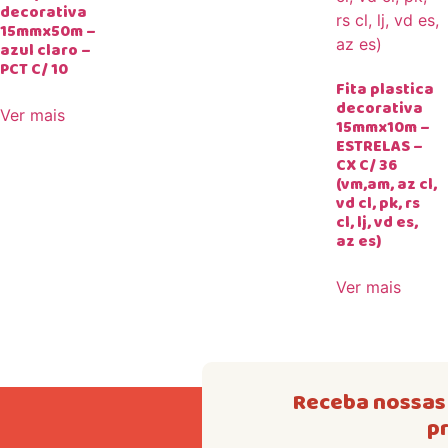
decorativa
15mmx50m –
azul claro –
PCT C/ 10
Fita plastica
decorativa
Ver mais
15mmx10m –
ESTRELAS –
CX C/ 36
(vm,am, az cl,
vd cl, pk, rs
cl, lj, vd es,
az es)
Ver mais
Receba nossas 
p