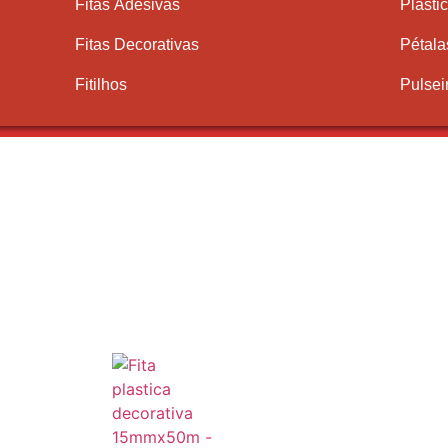
Fitas Adesivas
Plásti
Fitas Decorativas
Pétala
Fitilhos
Pulsei