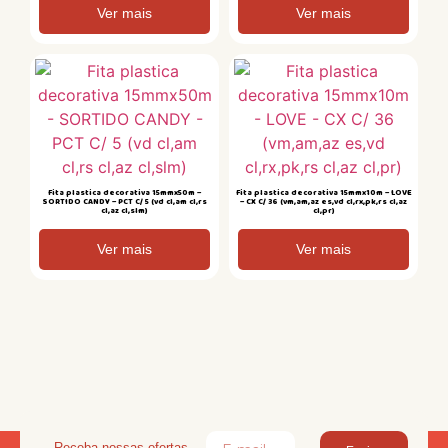
Ver mais
Ver mais
Fita plastica decorativa 15mmx50m –
Fita plastica decorativa 15mmx10m – LOVE
SORTIDO CANDY – PCT C/ 5 (vd cl,am cl,rs
– CX C/ 36 (vm,am,az es,vd cl,rx,pk,rs cl,az
cl,az cl,slm)
cl,pr)
Ver mais
Ver mais
Receba nossas ofertas,