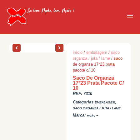
Se tem Make, tem Mais !
início
/
embalagem
/
saco
organza / juta / lame
/ saco
de organza 17*23 prata
pacote c/ 10
Saco De Organza
17*23 Prata Pacote C/
10
REF:
7310
Categorias
,
EMBALAGEM
SACO ORGANZA / JUTA / LAME
Marca:
make +