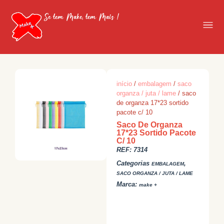
Se tem Make, tem Mais !
início
/
embalagem
/
saco
organza / juta / lame
/ saco
de organza 17*23 sortido
pacote c/ 10
Saco De Organza
17*23 Sortido Pacote
C/ 10
REF:
7314
Categorias
,
EMBALAGEM
SACO ORGANZA / JUTA / LAME
Marca:
make +