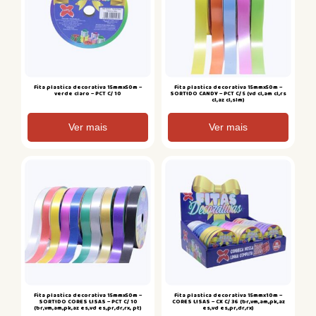
Fita plastica decorativa 15mmx50m –
Fita plastica decorativa 15mmx50m –
verde claro – PCT C/ 10
SORTIDO CANDY – PCT C/ 5 (vd cl,am cl,rs
cl,az cl,slm)
Ver mais
Ver mais
Fita plastica decorativa 15mmx50m –
Fita plastica decorativa 15mmx10m –
SORTIDO CORES LISAS – PCT C/ 10
CORES LISAS – CX C/ 36 (br,vm,am,pk,az
(br,vm,am,pk,az es,vd es,pr,dr,rx, pt)
es,vd es,pr,dr,rx)