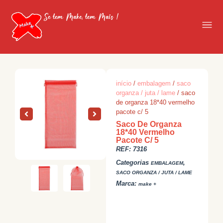
Se tem Make, tem Mais !
início
/
embalagem
/
saco
organza / juta / lame
/ saco
de organza 18*40 vermelho
pacote c/ 5
Saco De Organza
18*40 Vermelho
Pacote C/ 5
REF:
7316
Categorias
,
EMBALAGEM
SACO ORGANZA / JUTA / LAME
Marca:
make +