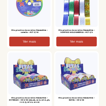
Fita plastica decorativa 15mmx50m –
Fita plastica decorativa 15mmx50m –
salmão – PCT C/ 10
SORTIDO HOLOGRÁFICA – PCT C/ 5
Ver mais
Ver mais
Fita plastica decorativa 15mmx10m –
Fita plastica decorativa 15mmx10m –
ESTRELAS – CX C/ 36 (vm,am, az cl, vd cl, pk,
NATAL – CX C/ 36
rs cl, lj, vd es, az es)