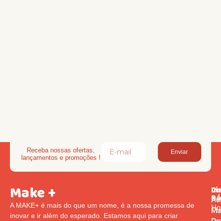
Receba nossas ofertas,
Enviar
lançamentos e promoções !
Make +
Li
In
Co
Rá
Pol
Av
A MAKE+ é mais do que um nome, é a nossa promessa de
Ho
Pr
Ma
inovar e ir além do esperado. Estamos aqui para criar
Pr