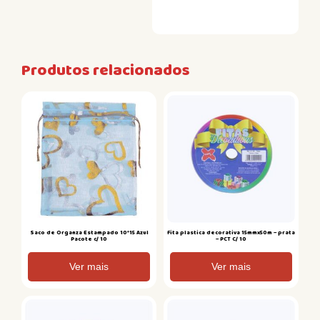
Produtos relacionados
Saco de Organza Estampado 10*15 Azul
Fita plastica decorativa 15mmx50m – prata
Pacote c/ 10
– PCT C/ 10
Ver mais
Ver mais