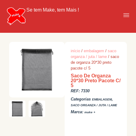
Se tem Make, tem Mais !
início
/
embalagem
/
saco
organza / juta / lame
/ saco
de organza 20*30 preto
pacote c/ 5
Saco De Organza
20*30 Preto Pacote C/
5
REF:
7330
Categorias
,
EMBALAGEM
SACO ORGANZA / JUTA / LAME
Marca:
make +