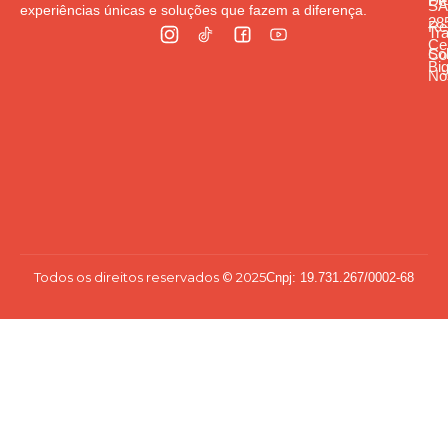
De
S
experiências únicas e soluções que fazem a diferença.
285
Re
Tr
Cen
So
Co
Bi
Nó
Todos os direitos reservados © 2025
Cnpj: 19.731.267/0002-68