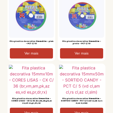
Fita plastica decorativa 15mmx50m – pink
Fita plastica decorativa 15mmx50m –
– PCT C/ 10
preto – PCT C/ 10
Ver mais
Ver mais
Fita plastica decorativa 15mmx10m –
Fita plastica decorativa 15mmx50m –
CORES LISAS – CX C/ 36 (br,vm,am,pk,az
SORTIDO CANDY – PCT C/ 5 (vd cl,am cl,rs
es,vd es,pr,dr,rx)
cl,az cl,slm)
Ver mais
Ver mais