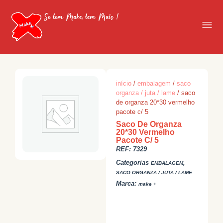
Se tem Make, tem Mais !
início
/
embalagem
/
saco
organza / juta / lame
/ saco
de organza 20*30 vermelho
pacote c/ 5
Saco De Organza
20*30 Vermelho
Pacote C/ 5
REF:
7329
Categorias
,
EMBALAGEM
SACO ORGANZA / JUTA / LAME
Marca:
make +