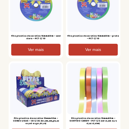
Fita plastica decorativa 15mmx50m – azul
Fita plastica decorativa 15mmx50m – prata
claro – PCT C/ 10
– PCT C/ 10
Ver mais
Ver mais
Fita plastica decorativa 15mmx10m –
Fita plastica decorativa 15mmx50m –
CORES LISAS – CX C/ 36 (br,vm,am,pk,az
SORTIDO CANDY – PCT C/ 5 (vd cl,am cl,rs
es,vd es,pr,dr,rx)
cl,az cl,slm)