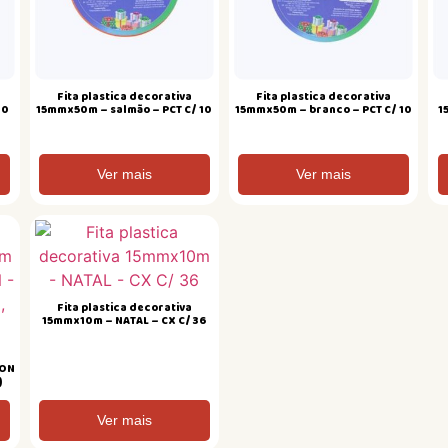
Fita plastica decorativa
Fita plastica decorativa
10
15mmx50m – salmão – PCT C/ 10
15mmx50m – branco – PCT C/ 10
1
Ver mais
Ver mais
Fita plastica decorativa
15mmx10m – NATAL – CX C/ 36
RON
)
Ver mais