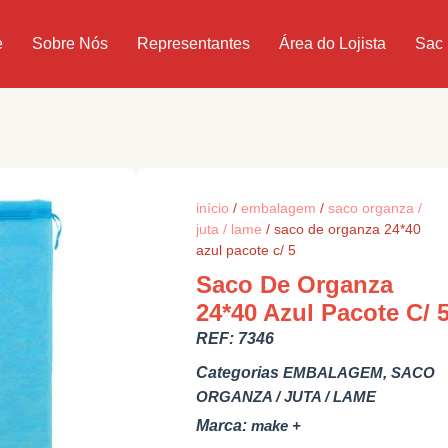
e
Sobre Nós
Representantes
Área do Lojista
Sac
início
/
embalagem
/
saco organza /
juta / lame
/ saco de organza 24*40
azul pacote c/ 5
Saco De Organza
24*40 Azul Pacote C/ 
REF:
7346
Categorias
EMBALAGEM
,
SACO
ORGANZA / JUTA / LAME
Marca:
make +