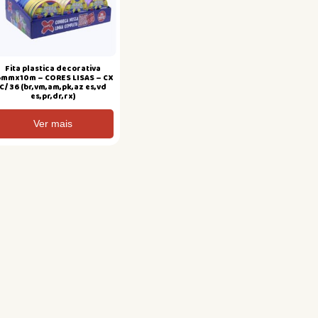
Fita plastica decorativa
5mmx10m – CORES LISAS – CX
C/ 36 (br,vm,am,pk,az es,vd
es,pr,dr,rx)
Ver mais