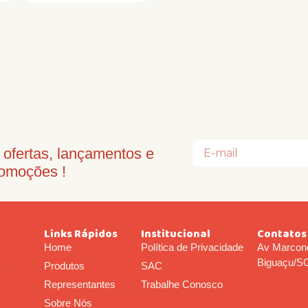
ofertas, lançamentos e
omoções !
Links Rápidos
Institucional
Contatos
Home
Política de Privacidade
Av Marcond
Biguaçu/S
Produtos
SAC
o
Representantes
Trabalhe Conosco
Sobre Nós