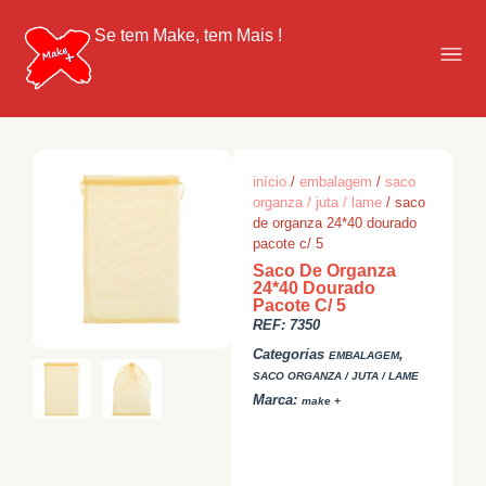
Se tem Make, tem Mais !
início
/
embalagem
/
saco
organza / juta / lame
/ saco
de organza 24*40 dourado
pacote c/ 5
Saco De Organza
24*40 Dourado
Pacote C/ 5
REF:
7350
Categorias
,
EMBALAGEM
SACO ORGANZA / JUTA / LAME
Marca:
make +