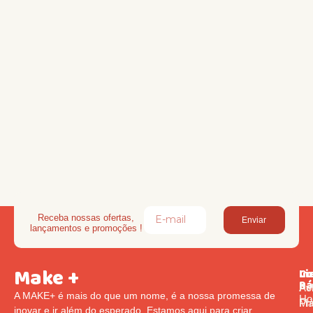
Receba nossas ofertas,
Enviar
lançamentos e promoções !
Make +
Li
In
Co
Rá
Pol
Av
A MAKE+ é mais do que um nome, é a nossa promessa de
Ho
Pr
Ma
inovar e ir além do esperado. Estamos aqui para criar