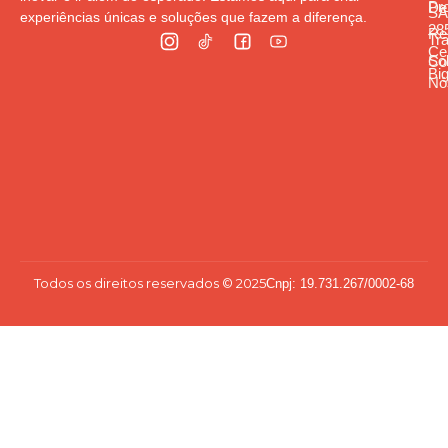
Pr
De
S
experiências únicas e soluções que fazem a diferença.
285
Re
Tr
Cen
So
Co
Bi
Nó
Todos os direitos reservados © 2025
Cnpj: 19.731.267/0002-68