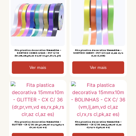
Fita plastica decorativa 15mmx50m –
Fita plastica decorativa 15mmx50m –
SORTIDO CORES LISAS – PCT C/ 10
SORTIDO CANDY – PCT C/ 5 (vd cl,am cl,rs
(br,vm,am,pk,az es,vd es,pr,dr,rx, pt)
cl,az cl,slm)
Ver mais
Ver mais
Fita plastica decorativa 15mmx10m –
Fita plastica decorativa 15mmx10m –
GLITTER – CX C/ 36 (dr,pr,vm,vd es,rx,pk,rs
BOLINHAS – CX C/ 36 (vm,lj,am,vd cl,az
clr,az cl,az es)
cl,rx,rs cl,pk,az es)