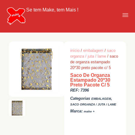
Se tem Make, tem Mais !
início
/
embalagem
/
saco
organza / juta / lame
/ saco
de organza estampado
20*30 preto pacote c/ 5
Saco De Organza
Estampado 20*30
Preto Pacote C/ 5
REF:
7396
Categorias
,
EMBALAGEM
SACO ORGANZA / JUTA / LAME
Marca:
make +