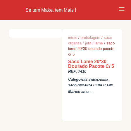
Se tem Make, tem Mais !
início
/
embalagem
/
saco
organza / juta / lame
/ saco
lame 20*30 dourado pacote
c/ 5
Saco Lame 20*30
Dourado Pacote C/ 5
REF:
7410
Categorias
,
EMBALAGEM
SACO ORGANZA / JUTA / LAME
Marca:
make +