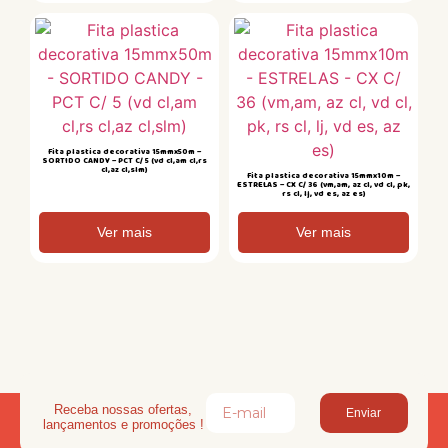
Fita plastica decorativa 15mmx50m –
SORTIDO CANDY – PCT C/ 5 (vd cl,am cl,rs
cl,az cl,slm)
Fita plastica decorativa 15mmx10m –
ESTRELAS – CX C/ 36 (vm,am, az cl, vd cl, pk,
rs cl, lj, vd es, az es)
Ver mais
Ver mais
Receba nossas ofertas,
Enviar
lançamentos e promoções !