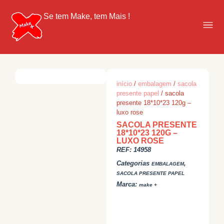
Se tem Make, tem Mais !
início
/
embalagem
/
sacola
presente papel
/ sacola
presente 18*10*23 120g –
luxo rose
SACOLA PRESENTE
18*10*23 120G –
LUXO ROSE
REF:
14958
Categorias
,
EMBALAGEM
SACOLA PRESENTE PAPEL
Marca:
make +