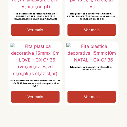
Fita plastica decorativa 15mmx50m –
Fita plastica decorativa 15mmx10m –
SORTIDO CORES LISAS – PCT C/ 10
ESTRELAS – CX C/ 36 (vm,am, az cl, vd cl, pk,
(br,vm,am,pk,az es,vd es,pr,dr,rx, pt)
rs cl, lj, vd es, az es)
Ver mais
Ver mais
Fita plastica decorativa 15mmx10m –
NATAL – CX C/ 36
Fita plastica decorativa 15mmx10m – LOVE
– CX C/ 36 (vm,am,az es,vd cl,rx,pk,rs cl,az
cl,pr)
Ver mais
Ver mais