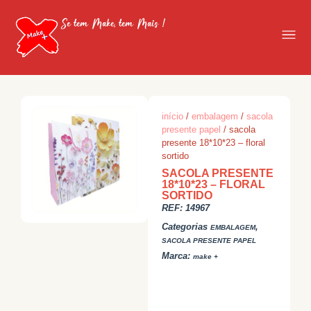
Se tem Make, tem Mais !
início
/
embalagem
/
sacola
presente papel
/ sacola
presente 18*10*23 – floral
sortido
SACOLA PRESENTE
18*10*23 – FLORAL
SORTIDO
REF:
14967
Categorias
,
EMBALAGEM
SACOLA PRESENTE PAPEL
Marca:
make +