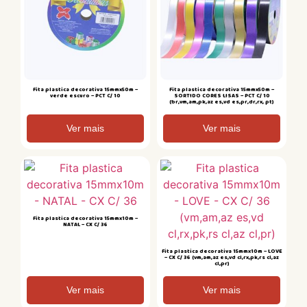
Fita plastica decorativa 15mmx50m –
Fita plastica decorativa 15mmx50m –
verde escuro – PCT C/ 10
SORTIDO CORES LISAS – PCT C/ 10
(br,vm,am,pk,az es,vd es,pr,dr,rx, pt)
Ver mais
Ver mais
Fita plastica decorativa 15mmx10m –
NATAL – CX C/ 36
Fita plastica decorativa 15mmx10m – LOVE
– CX C/ 36 (vm,am,az es,vd cl,rx,pk,rs cl,az
cl,pr)
Ver mais
Ver mais