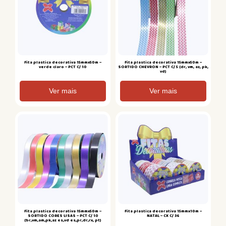
Fita plastica decorativa 15mmx50m –
Fita plastica decorativa 15mmx50m –
verde claro – PCT C/ 10
SORTIDO CHEVRON – PCT C/ 5 (dr, vm, az, pk,
vd)
Ver mais
Ver mais
Fita plastica decorativa 15mmx50m –
Fita plastica decorativa 15mmx10m –
SORTIDO CORES LISAS – PCT C/ 10
NATAL – CX C/ 36
(br,vm,am,pk,az es,vd es,pr,dr,rx, pt)