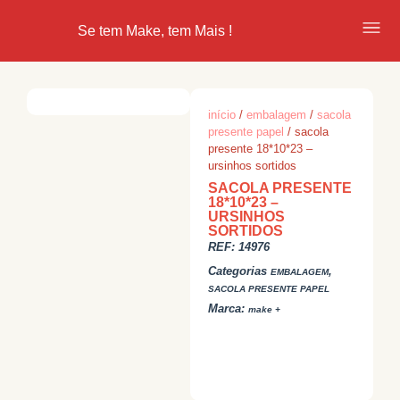
Se tem Make, tem Mais !
início
/
embalagem
/
sacola
presente papel
/ sacola
presente 18*10*23 –
ursinhos sortidos
SACOLA PRESENTE
18*10*23 –
URSINHOS
SORTIDOS
REF:
14976
Categorias
,
EMBALAGEM
SACOLA PRESENTE PAPEL
Marca:
make +