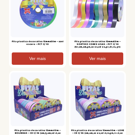
Fita plastica decorativa 15mmx50m – azul
Fita plastica decorativa 15mmx50m –
escuro – PCT C/ 10
SORTIDO CORES LISAS – PCT C/ 10
(br,vm,am,pk,az es,vd es,pr,dr,rx, pt)
Ver mais
Ver mais
Fita plastica decorativa 15mmx10m –
Fita plastica decorativa 15mmx10m – LOVE
BOLINHAS – CX C/ 36 (vm,lj,am,vd cl,az
– CX C/ 36 (vm,am,az es,vd cl,rx,pk,rs cl,az