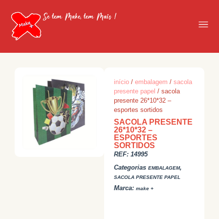
Se tem Make, tem Mais !
início
/
embalagem
/
sacola
presente papel
/ sacola
presente 26*10*32 –
esportes sortidos
SACOLA PRESENTE
26*10*32 –
ESPORTES
SORTIDOS
REF:
14995
Categorias
,
EMBALAGEM
SACOLA PRESENTE PAPEL
Marca:
make +