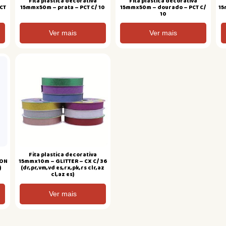
Fita plastica decorativa
Fita plastica decorativa
CT
15mmx50m – prata – PCT C/ 10
15mmx50m – dourado – PCT C/
15
10
Ver mais
Ver mais
Fita plastica decorativa
RON
15mmx10m – GLITTER – CX C/ 36
)
(dr,pr,vm,vd es,rx,pk,rs clr,az
cl,az es)
Ver mais