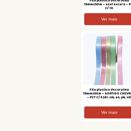
Fita plastica decorativa
15mmx50m – azul escuro – P
C/ 10
Ver mais
Fita plastica decorativa
15mmx50m – SORTIDO CHEV
– PCT C/ 5 (dr, vm, az, pk, vd
Ver mais