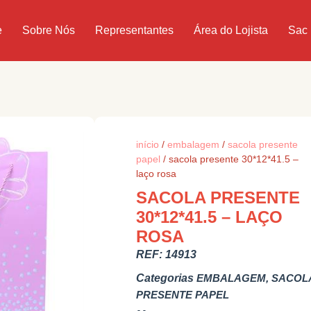
e
Sobre Nós
Representantes
Área do Lojista
Sac
início
/
embalagem
/
sacola presente
papel
/ sacola presente 30*12*41.5 –
laço rosa
SACOLA PRESENTE
30*12*41.5 – LAÇO
ROSA
REF:
14913
Categorias
EMBALAGEM
,
SACOL
PRESENTE PAPEL