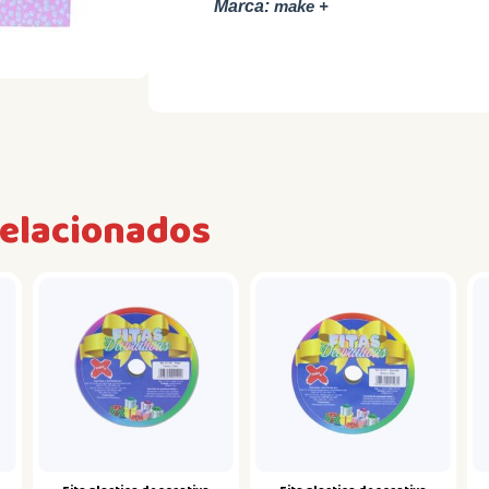
Marca:
make +
relacionados