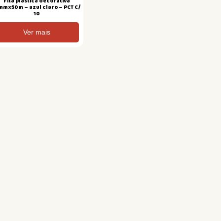
Fita plastica decorativa
mmx50m – azul claro – PCT C/
10
Ver mais