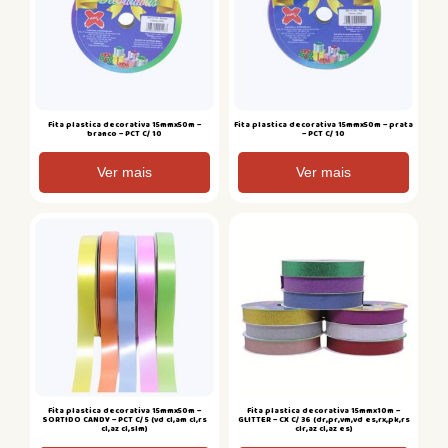
Fita plastica decorativa 15mmx50m –
Fita plastica decorativa 15mmx50m – prata
branco – PCT C/ 10
– PCT C/ 10
Ver mais
Ver mais
Fita plastica decorativa 15mmx50m –
Fita plastica decorativa 15mmx10m –
SORTIDO CANDY – PCT C/ 5 (vd cl,am cl,rs
GLITTER – CX C/ 36 (dr,pr,vm,vd es,rx,pk,rs
cl,az cl,slm)
clr,az cl,az es)