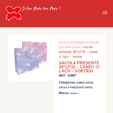
Se tem Make, tem Mais !
início
/
embalagem
/
sacola
presente papel
/ sacola
presente 38*12*32 – candy
c/ laço – sortido
SACOLA PRESENTE
38*12*32 – CANDY C/
LAÇO – SORTIDO
REF:
14987
Categorias
,
EMBALAGEM
SACOLA PRESENTE PAPEL
Marca:
make +