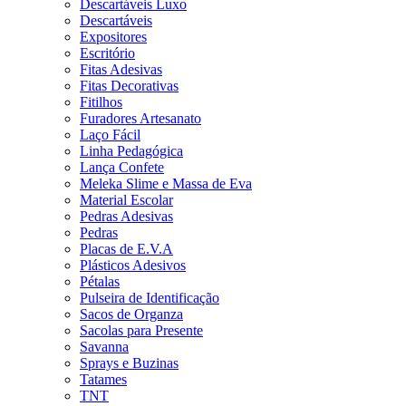
Descartáveis Luxo
Descartáveis
Expositores
Escritório
Fitas Adesivas
Fitas Decorativas
Fitilhos
Furadores Artesanato
Laço Fácil
Linha Pedagógica
Lança Confete
Meleka Slime e Massa de Eva
Material Escolar
Pedras Adesivas
Pedras
Placas de E.V.A
Plásticos Adesivos
Pétalas
Pulseira de Identificação
Sacos de Organza
Sacolas para Presente
Savanna
Sprays e Buzinas
Tatames
TNT