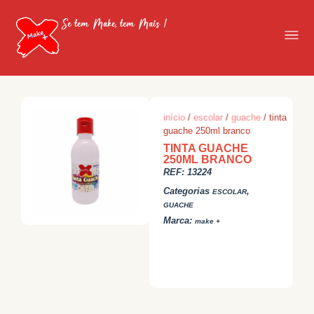
Se tem Make, tem Mais !
início
/
escolar
/
guache
/ tinta
guache 250ml branco
TINTA GUACHE
250ML BRANCO
REF:
13224
Categorias
,
ESCOLAR
GUACHE
Marca:
make +