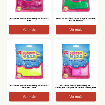
Massa De Eva Para Modelagem 50G/Pct,
Massa De Eva Para Modelagem 50G/Pct,
Pink
Verde Escuro
Ver mais
Ver mais
Massa De Eva Para Modelagem 50G/Pct,
Massa De Eva Para Modelagem, 3
Amarelo Limao
Cores/Pct , 50G/Pct, Rosa/Rosa Claro/Pink
Ver mais
Ver mais