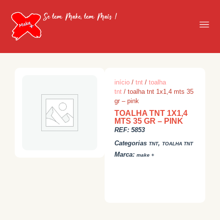
Se tem Make, tem Mais !
início
/
tnt
/
toalha
tnt
/ toalha tnt 1x1,4 mts 35
gr – pink
TOALHA TNT 1X1,4
MTS 35 GR – PINK
REF:
5853
Categorias
,
TNT
TOALHA TNT
Marca:
make +