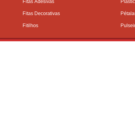
Fitas Adesivas
Plásti
Fitas Decorativas
Pétala
Fitilhos
Pulsei