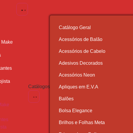
Catálogo Geral
Acessórios de Balão
r Make
Acessórios de Cabelo
s
Adesivos Decorados
antes
Acessórios Neon
jista
Catálogos
Apliques em E.V.A
Balões
Make
Bolsa Elegance
ntes
Brilhos e Folhas Meta
ista