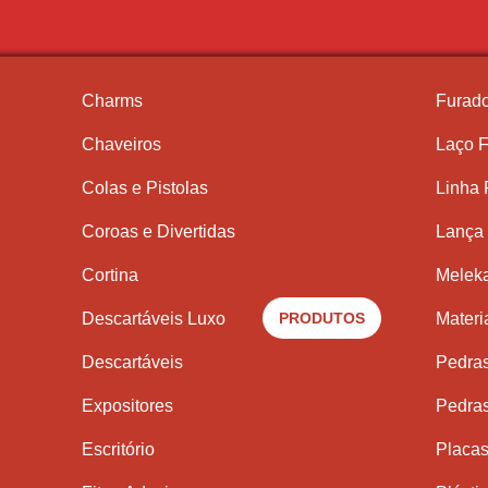
Charms
Furado
Chaveiros
Laço F
Colas e Pistolas
Linha
Coroas e Divertidas
Lança 
Cortina
Meleka
Descartáveis Luxo
PRODUTOS
Materi
Descartáveis
Pedra
Expositores
Pedra
Escritório
Placas