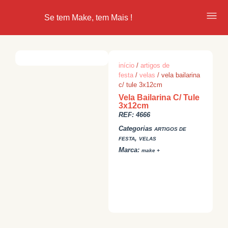
Se tem Make, tem Mais !
início
/
artigos de
festa
/
velas
/ vela bailarina
c/ tule 3x12cm
Vela Bailarina C/ Tule
3x12cm
REF:
4666
Categorias
ARTIGOS DE
,
FESTA
VELAS
Marca:
make +