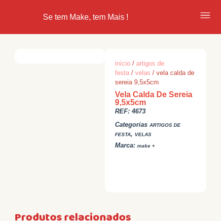
Se tem Make, tem Mais !
início
/
artigos de
festa
/
velas
/ vela calda de
sereia 9,5x5cm
Vela Calda De Sereia
9,5x5cm
REF:
4673
Categorias
ARTIGOS DE
,
FESTA
VELAS
Marca:
make +
Produtos relacionados