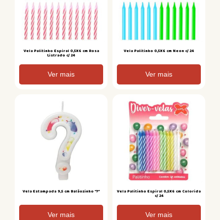
Vela Palitinho Espiral 0,5X6 cm Rosa
Vela Palitinho 0,5X6 cm Neon c/ 24
Listrado c/ 24
Ver mais
Ver mais
Vela Estampada 9,5 cm Balãozinho “?”
Vela Palitinho Espiral 0,5X6 cm Colorida
c/ 24
Ver mais
Ver mais