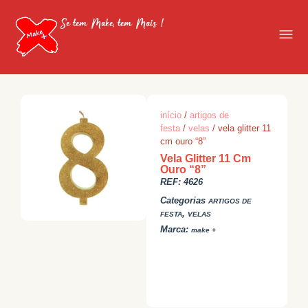
Se tem Make, tem Mais !
início
/
artigos de
festa
/
velas
/ vela glitter 11
cm ouro “8”
Vela Glitter 11 Cm
Ouro “8”
REF:
4626
Categorias
ARTIGOS DE
,
FESTA
VELAS
Marca:
make +