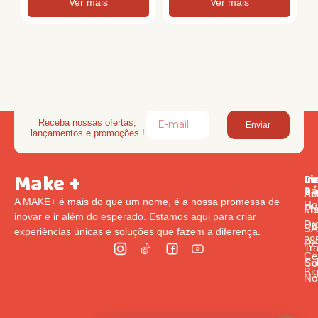
Ver mais
Ver mais
Receba nossas ofertas,
Enviar
lançamentos e promoções !
Make +
Li
In
Co
Rá
Pol
Av
A MAKE+ é mais do que um nome, é a nossa promessa de
Ho
Pr
Ma
inovar e ir além do esperado. Estamos aqui para criar
Pr
De
S
experiências únicas e soluções que fazem a diferença.
285
Re
Tr
Cen
So
Co
Bi
Nó