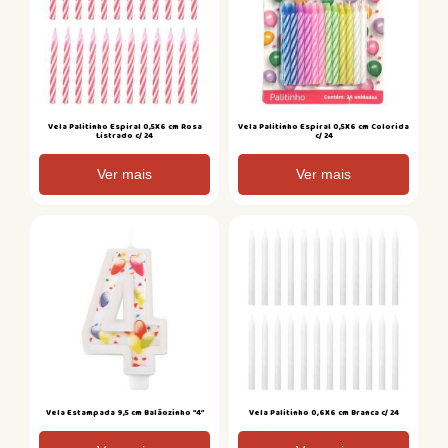
Vela Palitinho Espiral 0,5X6 cm Rosa
Vela Palitinho Espiral 0,5X6 cm Colorida
Listrado c/ 24
c/ 24
Ver mais
Ver mais
Vela Estampada 9,5 cm Balãozinho “4”
Vela Palitinho 0,6X6 cm Branca c/ 24