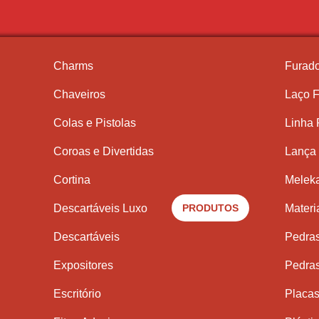
Charms
Furado
Chaveiros
Laço F
Colas e Pistolas
Linha
Coroas e Divertidas
Lança 
Cortina
Meleka
Descartáveis Luxo
PRODUTOS
Materi
Descartáveis
Pedra
Expositores
Pedra
Escritório
Placas