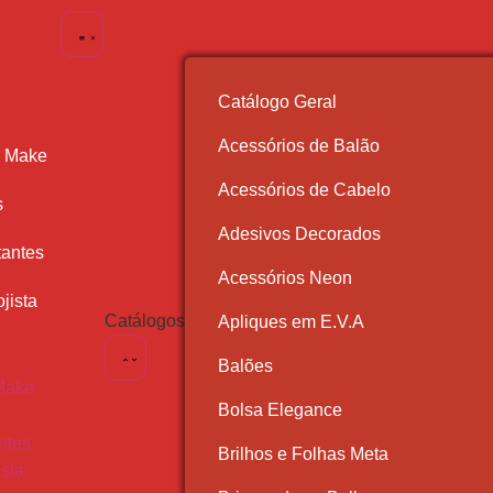
Catálogo Geral
Acessórios de Balão
r Make
Acessórios de Cabelo
s
Adesivos Decorados
antes
Acessórios Neon
jista
Catálogos
Apliques em E.V.A
Balões
Make
Bolsa Elegance
ntes
Brilhos e Folhas Meta
ista