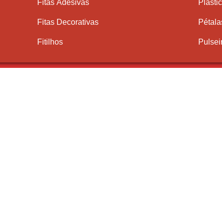
Fitas Adesivas
Plásti
Fitas Decorativas
Pétala
Fitilhos
Pulsei