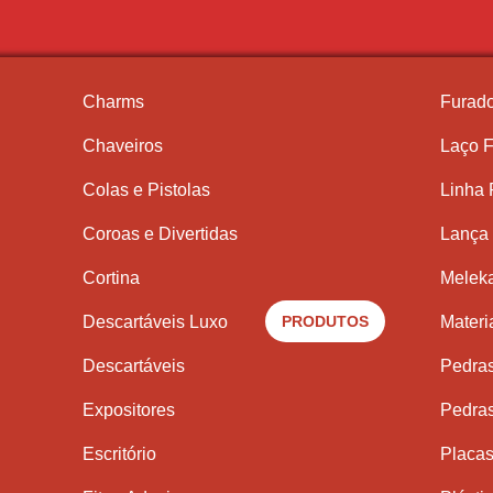
Charms
Furado
Chaveiros
Laço F
Colas e Pistolas
Linha
Coroas e Divertidas
Lança 
Cortina
Meleka
Descartáveis Luxo
PRODUTOS
Materi
Descartáveis
Pedra
Expositores
Pedra
Escritório
Placas