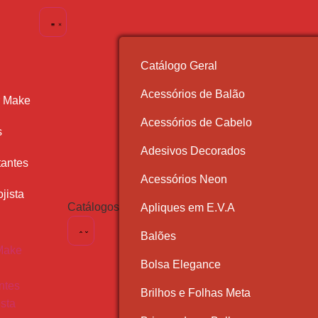
Catálogo Geral
Acessórios de Balão
r Make
Acessórios de Cabelo
s
Adesivos Decorados
antes
Acessórios Neon
jista
Catálogos
Apliques em E.V.A
Balões
Make
Bolsa Elegance
ntes
Brilhos e Folhas Meta
ista