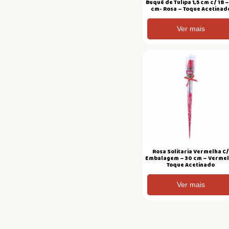
Buquê de Tulipa 1,5 cm c/ 18 –
cm- Rosa – Toque Acetinad
Ver mais
Rosa Solitaria Vermelha C
Embalagem – 30 cm – Verme
Toque Acetinado
Ver mais