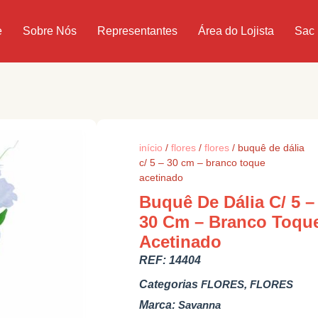
e
Sobre Nós
Representantes
Área do Lojista
Sac
início
/
flores
/
flores
/ buquê de dália
c/ 5 – 30 cm – branco toque
acetinado
Buquê De Dália C/ 5 –
30 Cm – Branco Toqu
Acetinado
REF:
14404
Categorias
FLORES
,
FLORES
Marca:
Savanna