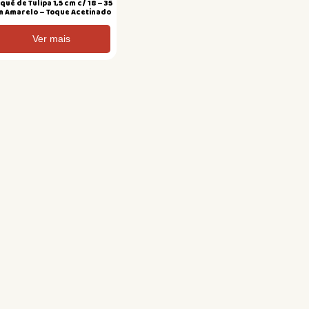
quê de Tulipa 1,5 cm c/ 18 – 35
m Amarelo – Toque Acetinado
Ver mais