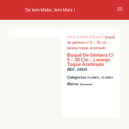
Se tem Make, tem Mais !
início
/
flores
/
flores
/ buquê
de gérbera c/ 5 – 30 cm –
laranja toque acetinado
Buquê De Gérbera C/
5 – 30 Cm – Laranja
Toque Acetinado
REF:
14414
Categorias
,
FLORES
FLORES
Marca:
Savanna