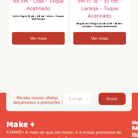
Lírio Tigre 15 cm – 68 cm – Lilas – Toque
Acetinado
Buquê de Tulipa 1,5 cm c/ 18 – 35 cm –
Laranja – Toque Acetinado
Ver mais
Ver mais
Receba nossas ofertas,
Enviar
lançamentos e promoções !
Make +
Li
In
Co
Rá
Pol
Av
A MAKE+ é mais do que um nome, é a nossa promessa de
Ho
Pr
Ma