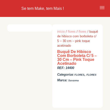
Se tem Make, tem Mais !
início
/
flores
/
flores
/ buquê
de hibisco com borboleta c/
5 – 30 cm – pink toque
acetinado
Buquê De Hibisco
Com Borboleta C/ 5 –
30 Cm – Pink Toque
Acetinado
REF:
14400
Categorias
,
FLORES
FLORES
Marca:
Savanna