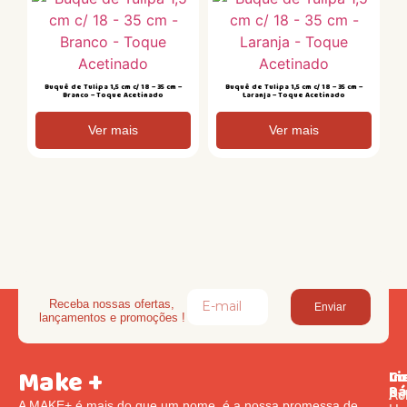
Buquê de Tulipa 1,5 cm c/ 18 – 35 cm –
Buquê de Tulipa 1,5 cm c/ 18 – 35 cm –
Branco – Toque Acetinado
Laranja – Toque Acetinado
Ver mais
Ver mais
Receba nossas ofertas,
Enviar
lançamentos e promoções !
Make +
Li
In
Co
Rá
Pol
Av
A MAKE+ é mais do que um nome, é a nossa promessa de