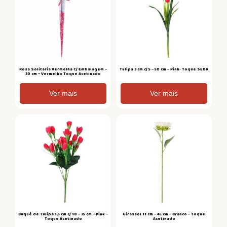
Rosa Solitaria Vermelha C/ Embalagem –
Tulipa 3 cm c/ 5 – 50 cm – Pink- Toque SEDA
30 cm – Vermelho Toque Acetinado
Ver mais
Ver mais
Buquê de Tulipa 1,5 cm c/ 18 – 35 cm – Pink –
Girassol 11 cm – 45 cm – Branco – Toque
Toque Acetinado
Acetinado