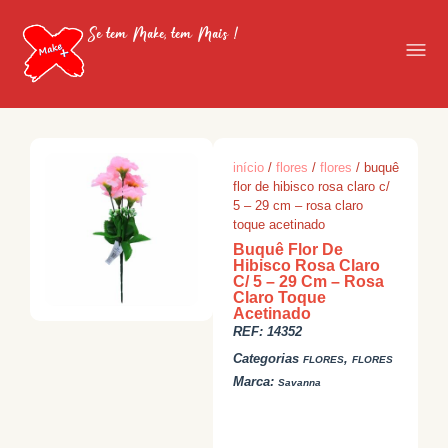
Se tem Make, tem Mais !
início
/
flores
/
flores
/ buquê
flor de hibisco rosa claro c/
5 – 29 cm – rosa claro
toque acetinado
Buquê Flor De
Hibisco Rosa Claro
C/ 5 – 29 Cm – Rosa
Claro Toque
Acetinado
REF:
14352
Categorias
,
FLORES
FLORES
Marca:
Savanna