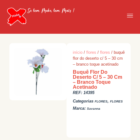
Se tem Make, tem Mais !
início
/
flores
/
flores
/ buquê
flor do deserto c/ 5 – 30 cm
– branco toque acetinado
Buquê Flor Do
Deserto C/ 5 – 30 Cm
– Branco Toque
Acetinado
REF:
14395
Categorias
,
FLORES
FLORES
Marca:
Savanna