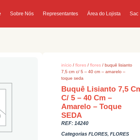
e
Sobre Nós
Representantes
Área do Lojista
Sac
início
/
flores
/
flores
/ buquê lisianto
7,5 cm c/ 5 – 40 cm – amarelo –
toque seda
Buquê Lisianto 7,5 C
C/ 5 – 40 Cm –
Amarelo – Toque
SEDA
REF:
14240
Categorias
FLORES
,
FLORES