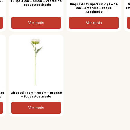
k-
Tulipa 4 cm – 69 cm – Vermelho
Buquê de Tulipa 3 cm c /7 – 34
B
– Toque Acetinado
cm – Amarelo – Toque
cm
Acetinado
Ver mais
Ver mais
 35
Girassol 11 cm – 45 cm – Branco
o
– Toque Acetinado
Ver mais