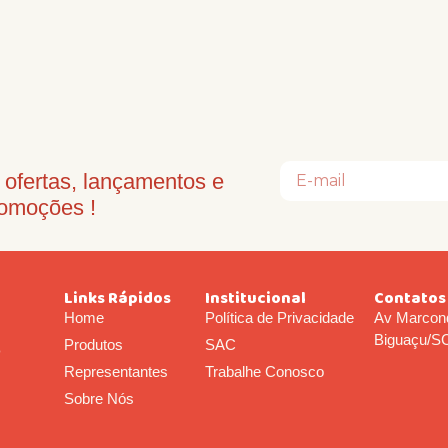
ofertas, lançamentos e
omoções !
Links Rápidos
Institucional
Contatos
Home
Política de Privacidade
Av Marcond
Biguaçu/S
Produtos
SAC
o
Representantes
Trabalhe Conosco
Sobre Nós