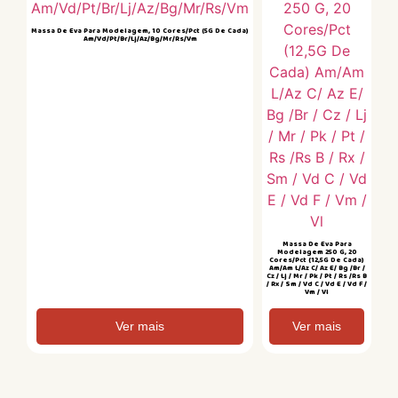
Massa De Eva Para Modelagem, 10 Cores/Pct (5G De Cada)
Am/Vd/Pt/Br/Lj/Az/Bg/Mr/Rs/Vm
Massa De Eva Para
Modelagem 250 G, 20
Cores/Pct (12,5G De Cada)
Am/Am L/Az C/ Az E/ Bg /Br /
Cz / Lj / Mr / Pk / Pt / Rs /Rs B
/ Rx / Sm / Vd C / Vd E / Vd F /
Vm / Vl
Ver mais
Ver mais