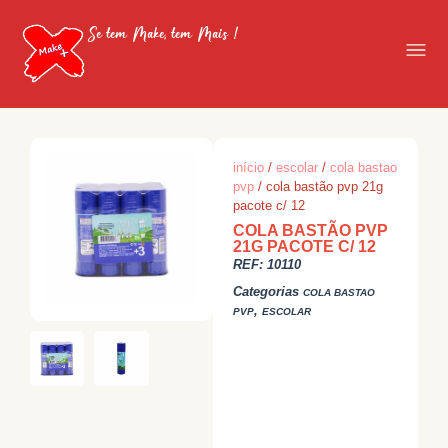
Se tem Make, tem Mais !
início
/
escolar
/
cola bastao
pvp
/ cola bastão pvp 21g
pacote c/ 12
COLA BASTÃO PVP
21G PACOTE C/ 12
REF:
10110
Categorias
COLA BASTAO
,
PVP
ESCOLAR