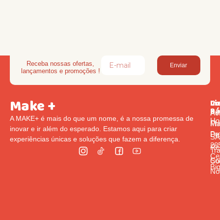
Receba nossas ofertas,
Enviar
lançamentos e promoções !
Make +
Li
In
Co
Rá
Pol
Av
A MAKE+ é mais do que um nome, é a nossa promessa de
Ho
Pr
Ma
inovar e ir além do esperado. Estamos aqui para criar
Pr
De
S
experiências únicas e soluções que fazem a diferença.
285
Re
Tr
Cen
So
Co
Bi
Nó