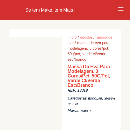
Se tem Make, tem Mais !
início
/
escolar
/
massa de
eva
/ massa de eva para
modelagem, 3 cores/pct,
50g/pct, verde cl/verde
esc/branco
Massa De Eva Para
Modelagem, 3
Cores/Pct, 50G/Pct,
Verde Cl/Verde
Esc/Branco
REF:
13019
Categorias
,
ESCOLAR
MASSA
DE EVA
Marca:
make +