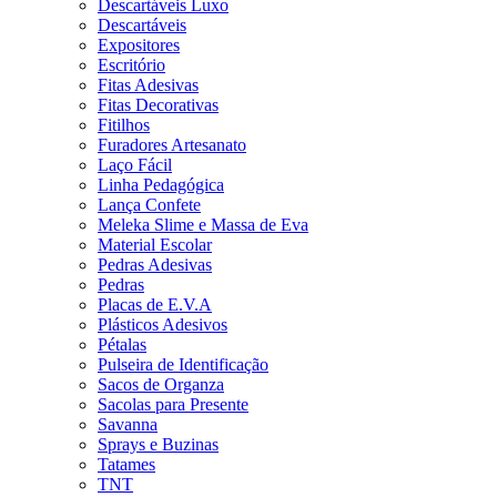
Descartáveis Luxo
Descartáveis
Expositores
Escritório
Fitas Adesivas
Fitas Decorativas
Fitilhos
Furadores Artesanato
Laço Fácil
Linha Pedagógica
Lança Confete
Meleka Slime e Massa de Eva
Material Escolar
Pedras Adesivas
Pedras
Placas de E.V.A
Plásticos Adesivos
Pétalas
Pulseira de Identificação
Sacos de Organza
Sacolas para Presente
Savanna
Sprays e Buzinas
Tatames
TNT