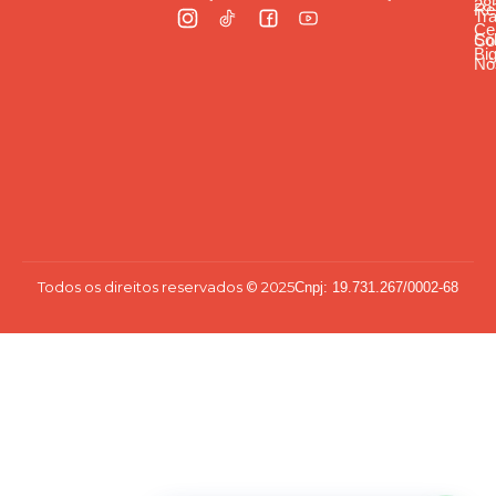
285
Re
Tr
Cen
So
Co
Bi
Nó
Todos os direitos reservados © 2025
Cnpj: 19.731.267/0002-68