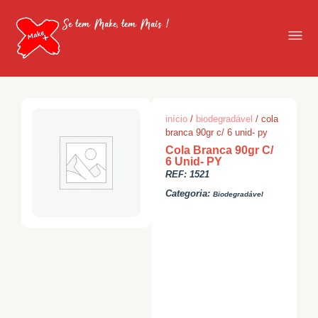
Se tem Make, tem Mais !
início
/
biodegradável
/ cola
branca 90gr c/ 6 unid- py
Cola Branca 90gr C/
6 Unid- PY
REF:
1521
Categoria:
Biodegradável