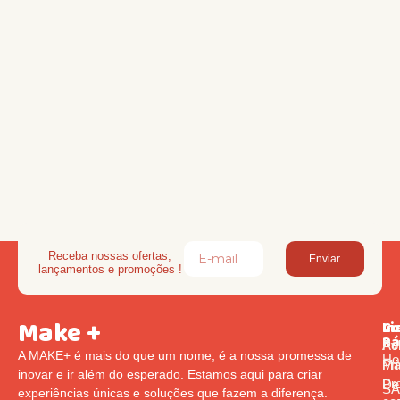
Receba nossas ofertas,
Enviar
lançamentos e promoções !
Make +
Li
In
Co
Rá
Pol
Av
A MAKE+ é mais do que um nome, é a nossa promessa de
Ho
Pr
Ma
inovar e ir além do esperado. Estamos aqui para criar
Pr
De
S
experiências únicas e soluções que fazem a diferença.