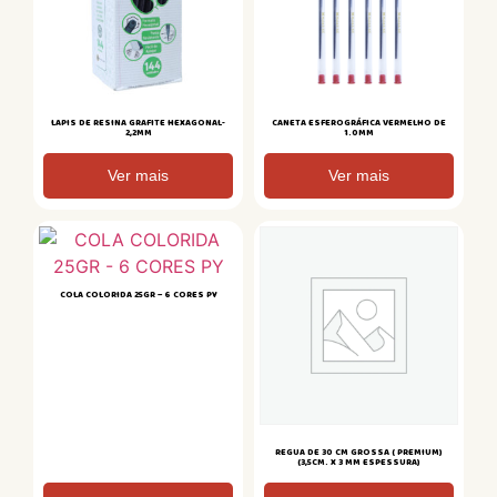
LAPIS DE RESINA GRAFITE HEXAGONAL-
CANETA ESFEROGRÁFICA VERMELHO DE
2,2MM
1.0MM
Ver mais
Ver mais
COLA COLORIDA 25GR – 6 CORES PY
REGUA DE 30 CM GROSSA ( PREMIUM)
(3,5CM. X 3 MM ESPESSURA)