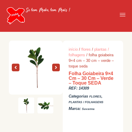
Se tem Make, tem Mais !
início
/
flores
/
plantas /
folhagens
/ folha goiabeira
9×4 cm – 30 cm – verde –
toque seda
Folha Goiabeira 9×4
Cm – 30 Cm – Verde
– Toque SEDA
REF:
14309
Categorias
,
FLORES
PLANTAS / FOLHAGENS
Marca:
Savanna