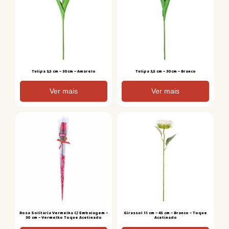
Tulipa 3,5 cm – 30cm – Amarelo
Tulipa 3,5 cm – 30cm – Branco
Ver mais
Ver mais
Rosa Solitaria Vermelha C/ Embalagem –
Girassol 11 cm – 45 cm – Branco – Toque
30 cm – Vermelho Toque Acetinado
Acetinado