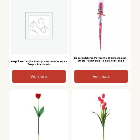
Rosa Solitaria Vermelha C/ Embalagem –
30 cm – Vermelho Toque Acetinado
Buquê de Tulipa 3 cm c /7 – 34 cm – Laranja –
Toque Acetinado
Ver mais
Ver mais