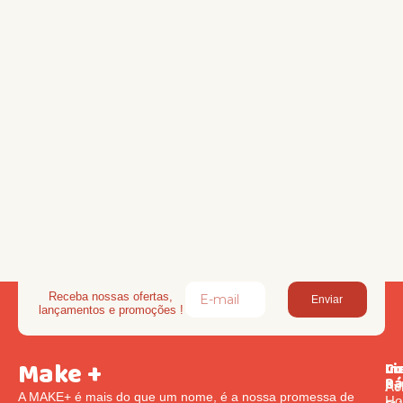
Receba nossas ofertas,
Enviar
lançamentos e promoções !
Make +
Li
In
Co
Rá
Pol
Av
A MAKE+ é mais do que um nome, é a nossa promessa de
Ho