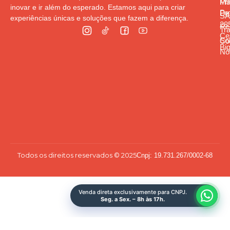
Pr
Ma
inovar e ir além do esperado. Estamos aqui para criar
Pr
De
S
experiências únicas e soluções que fazem a diferença.
285
Re
Tr
Cen
So
Co
Bi
Nó
Todos os direitos reservados © 2025
Cnpj: 19.731.267/0002-68
Venda direta exclusivamente para CNPJ.
Seg. a Sex. – 8h às 17h.