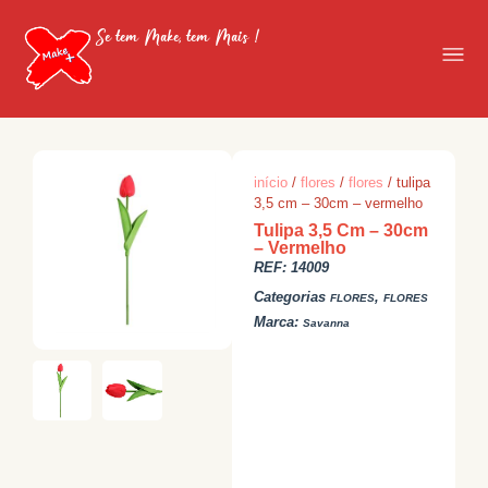
Se tem Make, tem Mais !
início
/
flores
/
flores
/ tulipa
3,5 cm – 30cm – vermelho
Tulipa 3,5 Cm – 30cm
– Vermelho
REF:
14009
Categorias
,
FLORES
FLORES
Marca:
Savanna